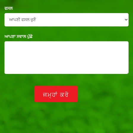
ਫਸਲ
ਆਪਣਾ ਸਵਾਲ ਪੁੱਛੋ